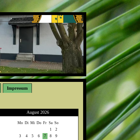
Impressum
August 2026
Mo
Di
Mi
Do
Fr
Sa
So
1
2
3
4
5
6
7
8
9