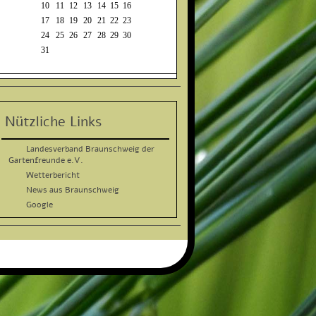
10
11
12
13
14
15
16
17
18
19
20
21
22
23
24
25
26
27
28
29
30
31
Nützliche Links
Landesverband Braunschweig der
Gartenfreunde e.V.
Wetterbericht
News aus Braunschweig
Google