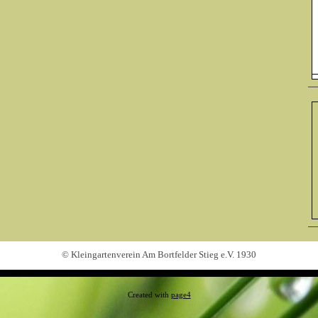
© Kleingartenverein Am Bortfelder Stieg e.V. 1930
Created with
page4