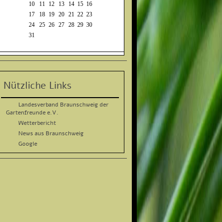
10
11
12
13
14
15
16
17
18
19
20
21
22
23
24
25
26
27
28
29
30
31
Nützliche Links
Landesverband Braunschweig der
Gartenfreunde e.V.
Wetterbericht
News aus Braunschweig
Google