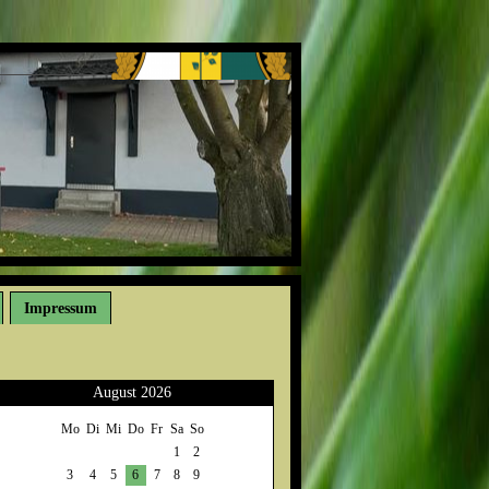
Impressum
August 2026
Mo
Di
Mi
Do
Fr
Sa
So
1
2
3
4
5
6
7
8
9