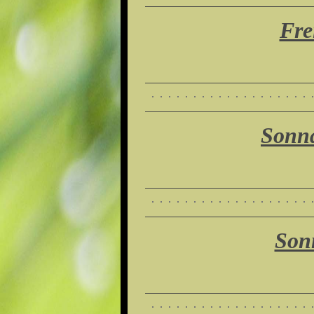
Fre
Sonna
Son