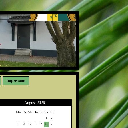
Impressum
August 2026
Mo
Di
Mi
Do
Fr
Sa
So
1
2
3
4
5
6
7
8
9