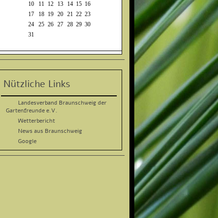
10
11
12
13
14
15
16
17
18
19
20
21
22
23
24
25
26
27
28
29
30
31
Nützliche Links
Landesverband Braunschweig der
Gartenfreunde e.V.
Wetterbericht
News aus Braunschweig
Google